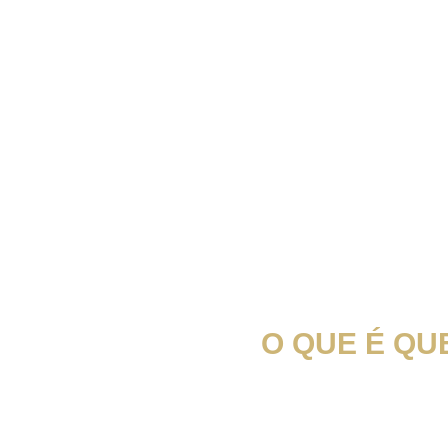
O QUE É QU
“Es una empresa inteligente que ha aprovechado l
dejar de lado 