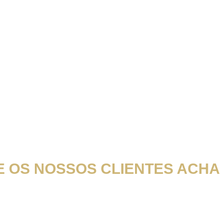
E OS NOSSOS CLIENTES ACHA
os errores y deficiencias de otras empresas y se ha comprometido a satisfac
el respaldo legal necesario para sentir la confianza de alguien que realmente te